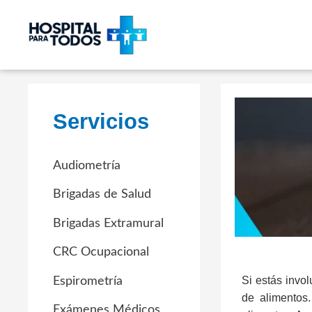
Ir
al
contenido
Servicios
Audiometría
Brigadas de Salud
Brigadas Extramural
CRC Ocupacional
Si estás invo
Espirometría
de alimentos
Exámenes Médicos