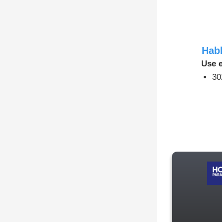
Hab
Use e
30