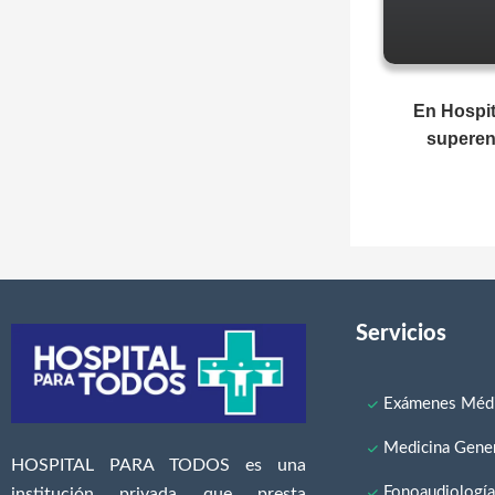
En Hospit
superen 
Servicios
Exámenes Médi
Medicina Gener
HOSPITAL PARA TODOS es una
Fonoaudiologí
institución privada que presta