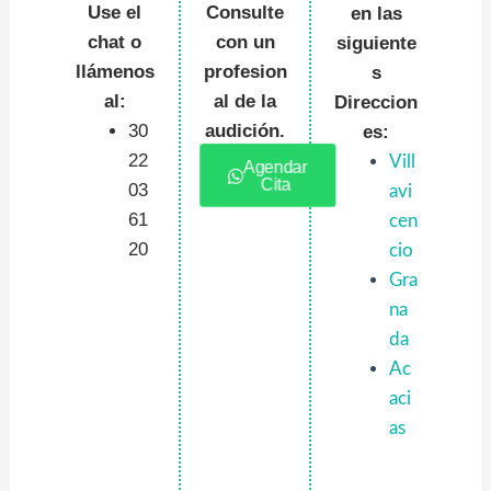
Use el
Consulte
en las
chat o
con un
siguiente
llámenos
profesion
s
al:
al de la
Direccion
30
audición.
es:
22
Vill
Agendar
Cita
03
avi
61
cen
20
cio
Gra
na
da
Ac
aci
as